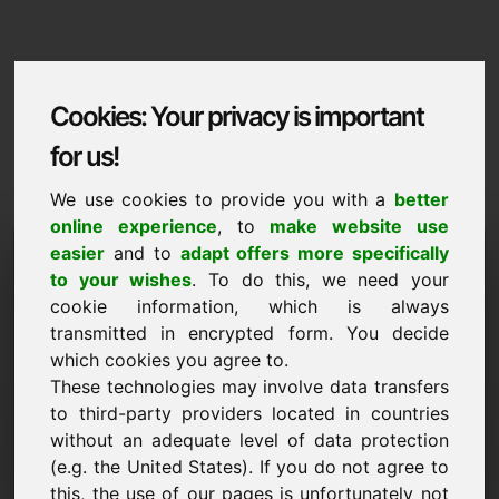
Cookies: Your privacy is important
for us!
We use cookies to provide you with a
better
online experience
, to
make website use
Domaininformation
easier
and to
adapt offers more specifically
to your wishes
. To do this, we need your
Domaininformation | Francais
cookie information, which is always
Prix preferentiel : 2.500,00 Euro (hors TVA)
transmitted in encrypted form. You decide
which cookies you agree to.
NOUVEAU
These technologies may involve data transfers
Des alternatives de domaines attractives directement sur
to third-party providers located in countries
Find-Your-Domain.eu
découvrir ->
without an adequate level of data protection
(e.g. the United States). If you do not agree to
this, the use of our pages is unfortunately not